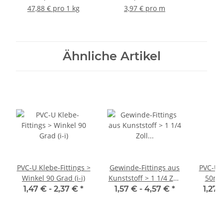
Meter
47,88 € pro 1 kg
3,97 € pro m
2,
Ähnliche Artikel
PVC-U Klebe-Fittings >
Gewinde-Fittings aus
PVC-U K
Winkel 90 Grad (i-i)
Kunststoff > 1 1/4 Zoll
50mm 
Gewinde-Fittings aus
1,47 € -
2,37 €
*
1,57 € -
4,57 €
*
1,27 
Kunststoff