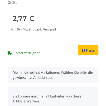
Größe
2,77 €
ab
inkl. 19% MwSt. , zzgl.
Versand
Frage
Sofort verfügbar
x
Dieser Artikel hat Variationen. Wählen Sie bitte die
gewünschte Variation aus.
x
Sie können maximal 99 Einheiten von diesem
Artikel erwerben.