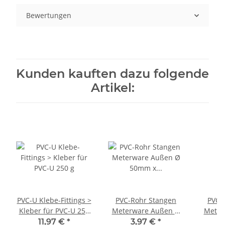
Bewertungen
Kunden kauften dazu folgende
Artikel:
PVC-U Klebe-Fittings >
PVC-Rohr Stangen
PVC-
Kleber für PVC-U 250
Meterware Außen Ø
Meter
g
50mm x Länge 1
32m
11,97 €
*
3,97 €
*