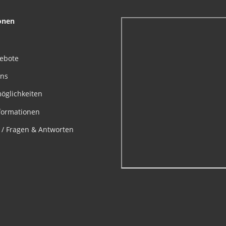
onen
gebote
uns
öglichkeiten
formationen
e / Fragen & Antworten