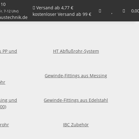
 10
Versand ab 4,77 €
Armaturen, Kugelhähne, Ventile
Garten
0,0
Zu
r. 7-12 Uhr)
kostenloser Versand ab 99 €
ustechnik.de
ngs Rohrleitung Befestigung Ga
s PP und
HT Abflußrohr-System
Gewinde-Fittings aus Messing
ohr
ssing und
Gewinde-Fittings aus Edelstahl
00)
rrohr
IBC Zubehör