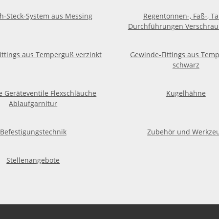
h-Steck-System aus Messing
Regentonnen-, Faß-, Ta
Durchführungen Verschra
ttings aus Temperguß verzinkt
Gewinde-Fittings aus Tem
schwarz
e Geräteventile Flexschläuche
Kugelhähne
Ablaufgarnitur
Befestigungstechnik
Zubehör und Werkze
Stellenangebote