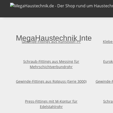
MegaHaustechnik Internet S
Gewinde-Fittings aus Kunststoff PP
Klebe
Schraub-Fittings aus Messing für
Eurok
Mehrschichtverbundrohr
Gewinde-Fittings aus Rotguss (Serie 3000)
Gewinde-F
Press-Fittings mit M-Kontur für
Schra
Edelstahlrohr