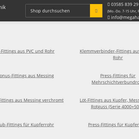
03585 839 29
Fitting Systeme + Zubehör
Rohre / Schlauch
(Mo.-Do. 7-15 Uhr, F
info@megaha
hop Heimwerker Handwerker Fitti
-Fittings aus PVC und Rohr
Klemmverbinder-Fittings au
Rohr
onus-Fittings aus Messing
Press-Fittings für
Mehrschichtverbundr
ittings aus Messing verchromt
Löt-Fittings aus Kupfer, Me
Rotguss (Serie 4000+50
ub-Fittings für Kupferrohr
Press-Fittings für Kupfe