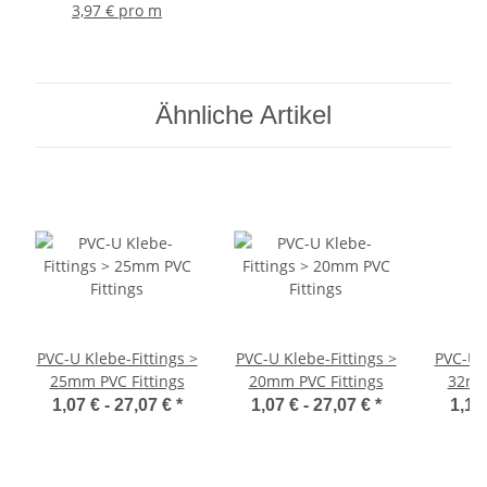
Meter
Außendurchmesser
Außend
3,97 € pro m
50mm, zum
2 Muff
Verkleben,
zum Ve
Trinkwasser geeignet,
PN16 
Druck 16 Bar,
St
Ähnliche Artikel
Verbinder
Doppelmuffe
Kupplung
PVC-U Klebe-Fittings >
PVC-U Klebe-Fittings >
PVC-U K
25mm PVC Fittings
20mm PVC Fittings
32mm 
1,07 € -
27,07 €
*
1,07 € -
27,07 €
*
1,17