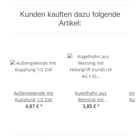
Kunden kauften dazu folgende
Artikel:
Außengewinde mit
Kugelhahn aus
Inne
Kupplung 1/2 Zoll
Messing mit
Kupp
Hebelgriff (rund) rot
4,87 €
*
3,85 €
*
AG x IG 1/2 Zoll