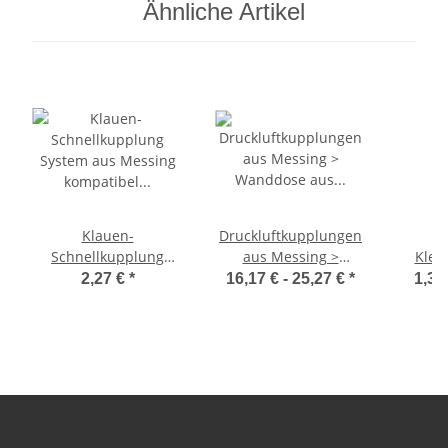
Ähnliche Artikel
Klauen-
Druckluftkupplungen
Schnellkupplung
aus Messing >
Klem
System aus Messing
Wanddose aus
Fittin
2,27 €
*
16,17 € -
25,27 €
*
1,39
kompatibel GEKA >
Kunststoff 2-fach
Kappe
Innengewinde ohne
Durchgang