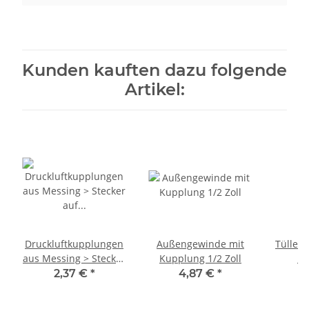
Kunden kauften dazu folgende
Artikel:
Druckluftkupplungen
Außengewinde mit
Tülle m
aus Messing > Stecker
Kupplung 1/2 Zoll
13
auf Außengewinde
2,37 €
*
4,87 €
*
1/2 Zoll Rohr-
Außengewinde