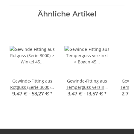
Ähnliche Artikel
Gewinde-Fitting aus
Gewinde-Fitting aus
Gewin
Rotguss (Serie 3000) >
Temperguss verzinkt
Tempe
Winkel 45 Grad mit
> Bogen 45 Grad mit
> Bog
9,47 € -
53,27 €
*
3,47 € -
13,57 €
*
2,77 
Innengewinde und
Innengewinde Nr.41
Innen
Außengewinde
(IG-IG)
Nr.3121 (IG-AG)