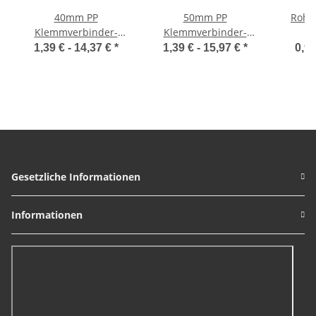
40mm PP
50mm PP
Rohrs
Klemmverbinder-
Klemmverbinder-
Fittings für PE-Rohr
Fittings für PE-Rohr
1,39 € -
14,37 €
*
1,39 € -
15,97 €
*
0,97
Gesetzliche Informationen
Informationen