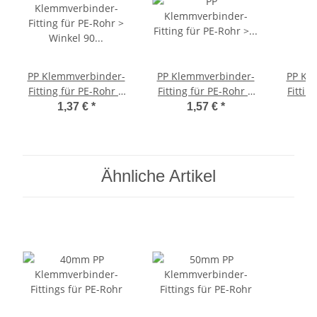
PP Klemmverbinder-
PP Klemmverbinder-
PP Kl
Fitting für PE-Rohr >
Fitting für PE-Rohr >
Fittin
Winkel 90 Grad (i-i)
T-Stück (i-i-i) 25mm
T-Stüc
1,37 €
*
1,57 €
*
32mm x 32mm
Ähnliche Artikel