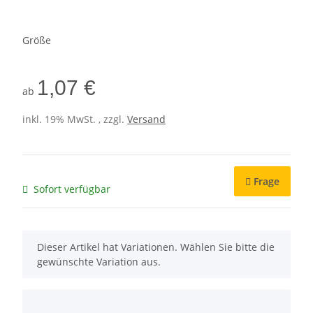
Größe
1,07 €
ab
inkl. 19% MwSt. , zzgl.
Versand
Frage
Sofort verfügbar
x
Dieser Artikel hat Variationen. Wählen Sie bitte die
gewünschte Variation aus.
x