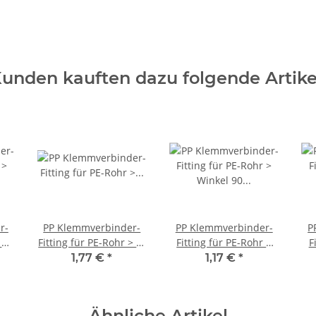
unden kauften dazu folgende Artike
r-
PP Klemmverbinder-
PP Klemmverbinder-
P
 >
Fitting für PE-Rohr > T-
Fitting für PE-Rohr >
F
Stück (i-i-i) 32mm
Winkel 90 Grad mit
Ku
1,77 €
*
1,17 €
*
G)
Aussengewinde (i-AG)
32mm x 1 Zoll
Ähnliche Artikel