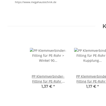
https://www.megahaustechnik.de
K
PP Klemmverbinder-
PP Klemmverbinde
Fitting für PE-Rohr >
Fitting für PE-Rohr
Winkel 90 Grad (i-i)
Kupplung mit
1,37 €
*
1,17 €
*
32mm x 32mm
Innengewinde (i-I
32mm x 1 Zoll