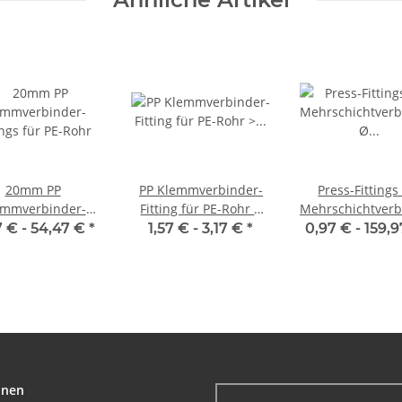
20mm PP
PP Klemmverbinder-
Press-Fittings
emmverbinder-
Fitting für PE-Rohr >
Mehrschichtver
ings für PE-Rohr
Übergang mit
Ø 32,0 x 3,0
7 € -
54,47 €
*
1,57 € -
3,17 €
*
0,97 € -
159,
Aussengewinde (i-AG)
onen