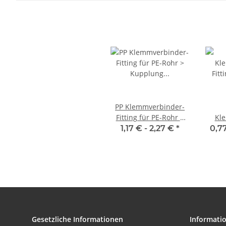
PP Klemmverbinder-
Fitting für PE-Rohr >
Kl
Kupplung (i-i)
Fitt
1,17 € -
2,27 €
*
0,7
Gesetzliche Informationen
Informati