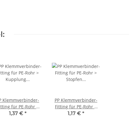
l:
P Klemmverbinder-
PP Klemmverbinder-
itting für PE-Rohr >
Fitting für PE-Rohr >
pplung (i-i) 32mm x
Stopfen Endstück (i)
1,37 €
*
1,17 €
*
32mm
32mm