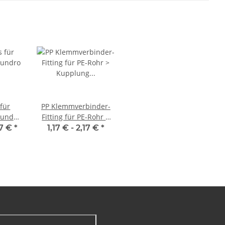
 für
PP Klemmverbinder-
bundrohr
Fitting für PE-Rohr >
mm
Kupplung reduzierend
97 €
*
1,17 € -
2,17 €
*
(i-i)