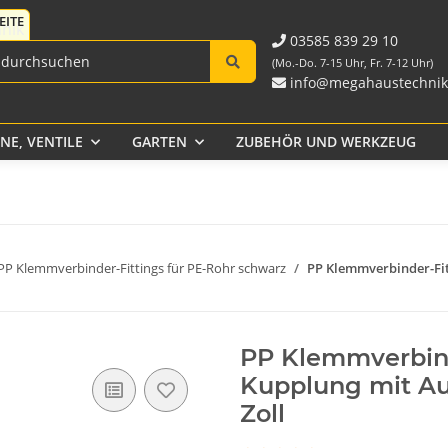
Fittings für PE-Rohr
Tank-
Fittings aus PP und
schwarz
Durchführungen
Rohr
03585 839 29 10
Verschraubungen
(Mo.-Do. 7-15 Uhr, Fr. 7-12 Uhr)
info@megahaustechnik
E, VENTILE
GARTEN
ZUBEHÖR UND WERKZEUG
Klebeband
PP Klemmverbinder-Fittings für PE-Rohr schwarz
PP Klemmverbinder-Fit
PP Klemmverbind
Kupplung mit Au
Zoll