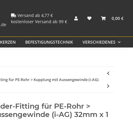
PVC und Rohr
Kunststoff PP
Fittings
Versand ab 4,77 €
0,00 €
kostenloser Versand ab 99 €
.de
KERZEN
BEFESTIGUNGSTECHNIK
VERSCHIEDENES
S
ting für PE-Rohr > Kupplung mit Aussengewinde (i-AG)
er-Fitting für PE-Rohr >
ssengewinde (i-AG) 32mm x 1