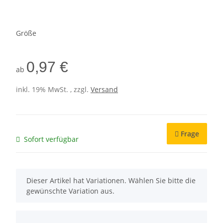
Größe
0,97 €
ab
inkl. 19% MwSt. , zzgl.
Versand
Frage
Sofort verfügbar
x
Dieser Artikel hat Variationen. Wählen Sie bitte die
gewünschte Variation aus.
x