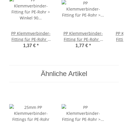
PP Klemmverbinder-
PP Klemmverbinder-
PP Kl
Fitting für PE-Rohr >
Fitting für PE-Rohr >
Fittin
Winkel 90 Grad (i-i)
T-Stück (i-i-i) 32mm
Ku
1,37 €
*
1,77 €
*
32mm x 32mm
Aussen
32
Ähnliche Artikel