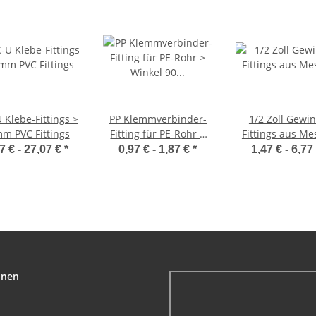
 Klebe-Fittings >
PP Klemmverbinder-
1/2 Zoll Gewi
m PVC Fittings
Fitting für PE-Rohr >
Fittings aus Me
Winkel 90 Grad mit
7 € -
27,07 €
*
0,97 € -
1,87 €
*
1,47 € -
6,77
Aussengewinde (i-AG)
onen