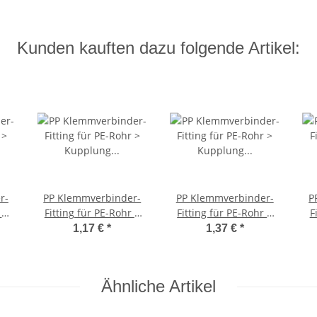
Kunden kauften dazu folgende Artikel:
r-
PP Klemmverbinder-
PP Klemmverbinder-
P
 >
Fitting für PE-Rohr >
Fitting für PE-Rohr >
F
Kupplung mit
Kupplung (i-i) 32mm x
1,17 €
*
1,37 €
*
AG)
Innengewinde (i-IG)
32mm
Au
32mm x 1 Zoll
Ähnliche Artikel