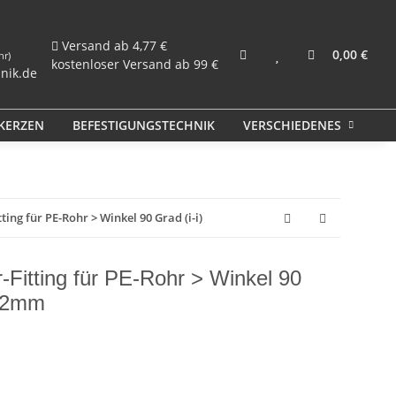
und Rohr
Kunststoff PP
Versand ab 4,77 €
0,00 €
hr)
kostenloser Versand ab 99 €
nik.de
KERZEN
BEFESTIGUNGSTECHNIK
VERSCHIEDENES
S
ing für PE-Rohr > Winkel 90 Grad (i-i)
Fitting für PE-Rohr > Winkel 90
 32mm