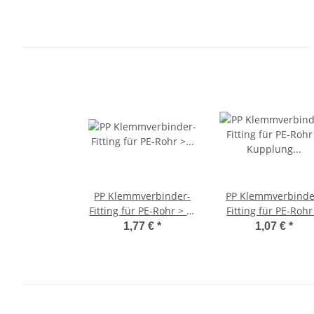
PP Klemmverbinder-
PP Klemmverbinde
Fitting für PE-Rohr > T-
Fitting für PE-Rohr
Stück (i-i-i) 32mm
Kupplung mit
1,77 €
*
1,07 €
*
Aussengewinde (i-
32mm x 1 Zoll