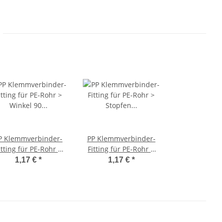
P Klemmverbinder-
PP Klemmverbinder-
itting für PE-Rohr >
Fitting für PE-Rohr >
Winkel 90 Grad mit
Stopfen Endstück (i)
1,17 €
*
1,17 €
*
ssengewinde (i-AG)
32mm
32mm x 1 Zoll