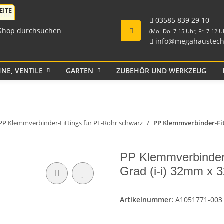
Fittings für PE-Rohr
Tank-Durchführungen
aus PP und Rohr
schwarz
Verschraubungen
03585 839 29 10
(Mo.-Do. 7-15 Uhr, Fr. 7-12 U
info@megahaustech
NE, VENTILE
GARTEN
ZUBEHÖR UND WERKZEUG
Klebeband
PP Klemmverbinder-Fittings für PE-Rohr schwarz
PP Klemmverbinder-Fitt
PP Klemmverbinder-
Grad (i-i) 32mm x
Artikelnummer:
A1051771-003