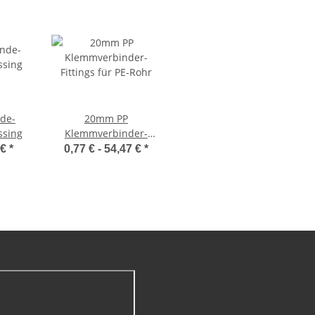
nde-
20mm PP
ssing
Klemmverbinder-
Fittings für PE-Rohr
 €
*
0,77 € -
54,47 €
*