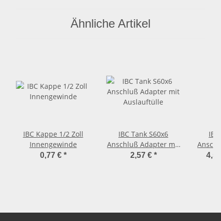
Ähnliche Artikel
IBC Kappe 1/2 Zoll
IBC Tank S60x6
IBC
Innengewinde
Anschluß Adapter mit
Anschl
Auslauftülle
2
0,77 €
*
2,57 €
*
4,57
Sch