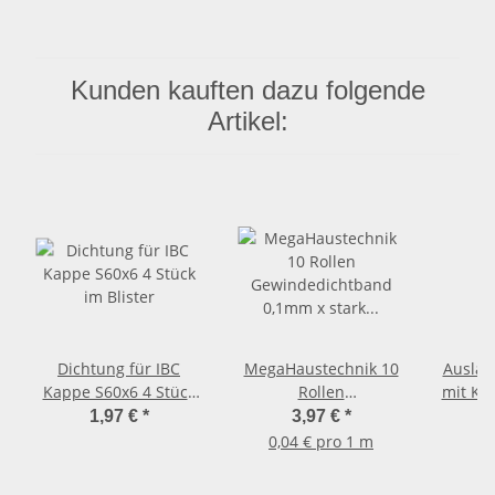
Kunden kauften dazu folgende
Artikel:
Dichtung für IBC
MegaHaustechnik 10
Auslau
Kappe S60x6 4 Stück
Rollen
mit Kun
im Blister
Gewindedichtband
für G
1,97 €
*
3,97 €
*
0,1mm x stark x 12mm
Hebel
0,04 € pro 1 m
breit x 12 Meter Länge
Wan