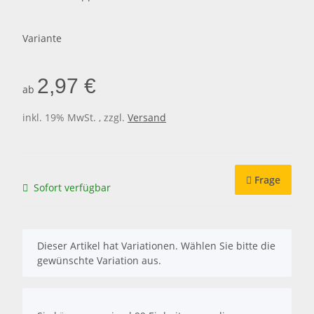
Variante
2,97 €
ab
inkl. 19% MwSt. , zzgl.
Versand
Frage
Sofort verfügbar
x
Dieser Artikel hat Variationen. Wählen Sie bitte die
gewünschte Variation aus.
x