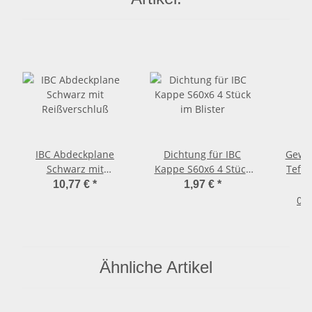
IBC Abdeckplane
Dichtung für IBC
Gewi
Schwarz mit
Kappe S60x6 4 Stück
Teflo
Reißverschluß
im Blister
10,77 €
*
1,97 €
*
0,2
Ähnliche Artikel