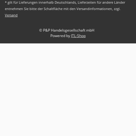
* gilt für Lieferungen innerhalb Deutschlands, Lieferzeiten für andere Länder
entnehmen Sie bitte der Schaltfläche mit den Versandinformationen, zzgl.
Versand
© P&P Handelsgesellschaft mbH
Powered by
JTL-Shop