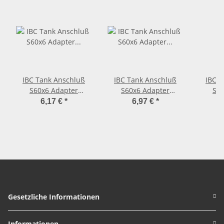
IBC Tank Anschluß
IBC Tank Anschluß
IBC T
S60x6 Adapter
S60x6 Adapter
S60
Volldurchlass-
Volldurchlass-
Vol
6,17 €
*
6,97 €
*
Auslaufhahn Stecker
Auslaufhahn Messing-
Au
für Gardena Buchse
Stecker für Gardena
Schne
Buchse
Gesetzliche Informationen
Informationen