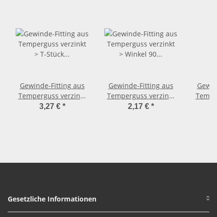
Gewinde-Fitting aus
Gewinde-Fitting aus
Gewin
Temperguss verzinkt
Temperguss verzinkt
Temper
> T-Stück mit
> Winkel 90 Grad mit
> Wink
3,27 €
*
2,17 €
*
Innengewinde Nr.130
Innengewinde Nr.90
Innen
(IG-IG-IG) 1 Zoll
(IG-IG) 3/4 Zoll
(I
Gesetzliche Informationen