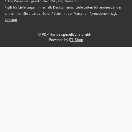
* Alle Preise inkl. gesetzlicher USt., zzgl.
Versand
* gilt für Lieferungen innerhalb Deutschlands, Lieferzeiten für andere Länder
entnehmen Sie bitte der Schaltfläche mit den Versandinformationen, zzgl.
Versand
© P&P Handelsgesellschaft mbH
Powered by
JTL-Shop