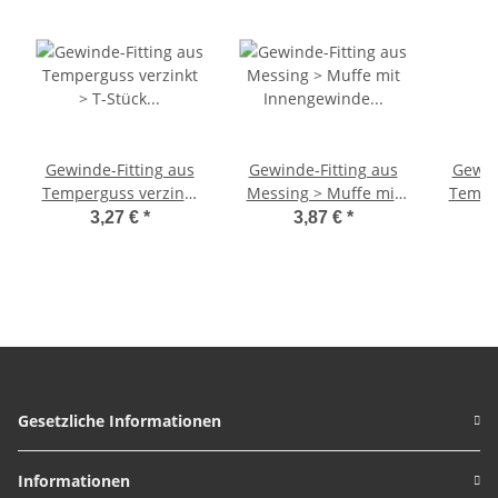
Gewinde-Fitting aus
Gewinde-Fitting aus
Gewin
Temperguss verzinkt
Messing > Muffe mit
Temper
> T-Stück mit
Innengewinde (IG-IG)
> Roh
3,27 €
*
3,87 €
*
Innengewinde Nr.130
1 Zoll
Lan
(IG-IG-IG) 1 Zoll
Außen
(AG
Au
150mm
Gesetzliche Informationen
Informationen