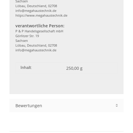
Sachsen
Löbau, Deutschland, 02708
info@megahaustechnik.de
https://www.megahaustechnik.de
verantwortliche Person:
P & P Handelsgesellschaft mbH
Görlitzer Str. 19
Sachsen
Löbau, Deutschland, 02708
info@megahaustechnik.de
Produkteigenschaft
Wert
Inhalt:
250,00 g
Bewertungen