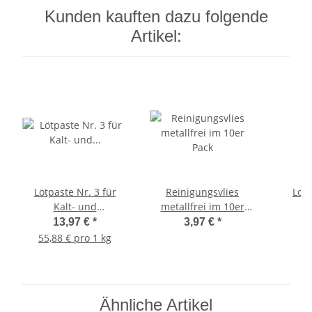
Kunden kauften dazu folgende
Artikel:
Lötpaste Nr. 3 für
Reinigungsvlies
Löt
Kalt- und
metallfrei im 10er
Warmwasser-
Pack
13,97 €
*
3,97 €
*
Installation mit
55,88 € pro 1 kg
Kupferrohren
Ähnliche Artikel