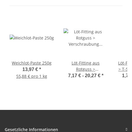
Weichlot-Paste 250g
Löt-Fitting aus
Löt-Fit
Rotguss >
> T-Stü
13,97 €
*
Verschraubung
i-i
7,17 € -
20,27 €
*
1,77
55,88 € pro 1 kg
flachdichtend (i-i)
Serie 4330
Gesetzliche Informationen