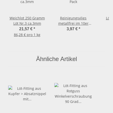
Weichlot 250 Gramm
Reinigungsvlies
Löt
Löt Nr.3 ca.3mm
metallfrei im 10er
Pack
21,57 €
*
3,97 €
*
86,28 € pro 1 kg
Ähnliche Artikel