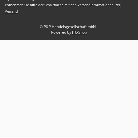
entnehmen Sie bitte der Schaltfläche mit den Versandinformationen, zzgl.
Versand
© P&P Handelsgesellschaft mbH
Powered by
JTL-Shop