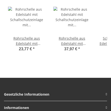
Rohrschelle aus
Rohrschelle aus
Schl
Edelstahl mit
Edelstahl mit
Edelstahl 8 - 
Schallschutzeinlage
Schallschutzeinlage
9 m
23,77 €
*
37,97 €
*
mit Mengenrabatt 3
mit Mengenrabatt 4
Zoll = 87-92mm
Zoll = 102-116mm
Durchmesser 5 Stück
Durchmesser 10 Stück
(im Pack mit Rabatt)
(im Pack mit Rabatt)
Gesetzliche Informationen
Informationen