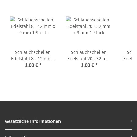
Schlauchschellen
Schlauchschellen
Schl
Edelstahl 8 - 12 mm x
Edelstahl 20 - 32 mm
Edelst
9 mm 1 Stück
x 9 mm 1 Stück
x 9
1,00 €
*
1,00 €
*
Gesetzliche Informationen