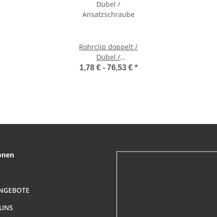
Rohrclip doppelt /
Dübel /
Ansatzschraube
1,78 € -
76,53 €
*
onen
NGEBOTE
 UNS