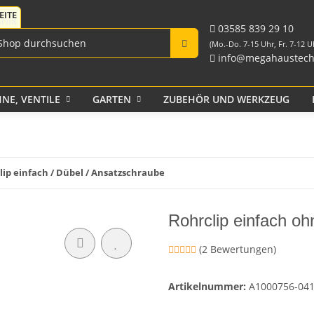
Fittings für PE-Rohr
Tank-Durchführungen
aus PP und Rohr
schwarz
Verschraubungen
03585 839 29 10
(Mo.-Do. 7-15 Uhr, Fr. 7-12 U
info@megahaustech
NE, VENTILE
GARTEN
ZUBEHÖR UND WERKZEUG
Klebeband
lip einfach / Dübel / Ansatzschraube
Rohrclip einfach o
(2 Bewertungen)
Artikelnummer:
A1000756-04