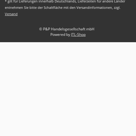
* gilt für Lieferungen innerhalb Deutschlands, Lieferzeiten für andere Länder
entnehmen Sie bitte der Schaltfläche mit den Versandinformationen, zzgl.
Versand
© P&P Handelsgesellschaft mbH
Powered by
JTL-Shop