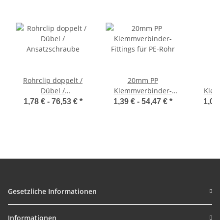
Rohrclip doppelt /
20mm PP
Dübel /
Klemmverbinder-
Klem
Ansatzschraube
Fittings für PE-Rohr
Fittin
1,78 € -
76,53 €
*
1,39 € -
54,47 €
*
1,08
Gesetzliche Informationen
Informationen