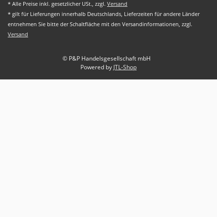
* Alle Preise inkl. gesetzlicher USt., zzgl.
Versand
* gilt für Lieferungen innerhalb Deutschlands, Lieferzeiten für andere Länder
entnehmen Sie bitte der Schaltfläche mit den Versandinformationen, zzgl.
Versand
© P&P Handelsgesellschaft mbH
Powered by
JTL-Shop