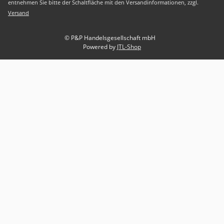
entnehmen Sie bitte der Schaltfläche mit den Versandinformationen, zzgl.
Versand
© P&P Handelsgesellschaft mbH
Powered by
JTL-Shop