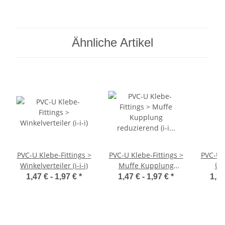
2 Muffen Anschlüsse
2 Muffen Anschlüsse
zum Verkleben Druck
zum Verkleben Druck
PN16 Bar Verbinder
PN16 Bar Verbinder
Stück Bogen
Stück Bogen
Ähnliche Artikel
Kupplung
Kupplung
PVC-U Klebe-Fittings >
PVC-U Klebe-Fittings >
PVC-U K
Winkelverteiler (i-i-i)
Muffe Kupplung
Üb
reduzierend (i-i r.)
Außeng
1,47 € -
1,97 €
*
1,47 € -
1,97 €
*
1,37