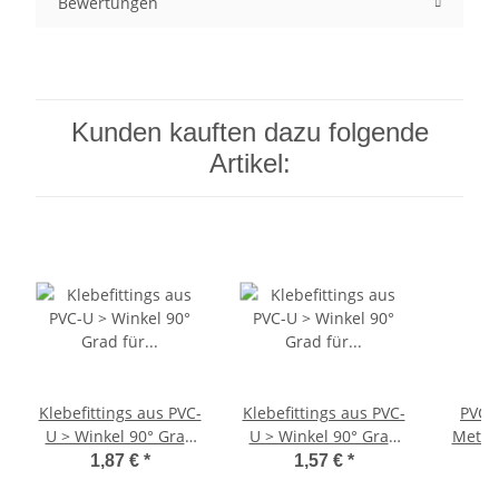
Bewertungen
Kunden kauften dazu folgende
Artikel:
Klebefittings aus PVC-
Klebefittings aus PVC-
PVC-
U > Winkel 90° Grad
U > Winkel 90° Grad
Meter
für 50mm Rohr
für 32mm Rohr
50m
1,87 €
*
1,57 €
*
Außendurchmesser i-i
Außendurchmesser i-i
3,