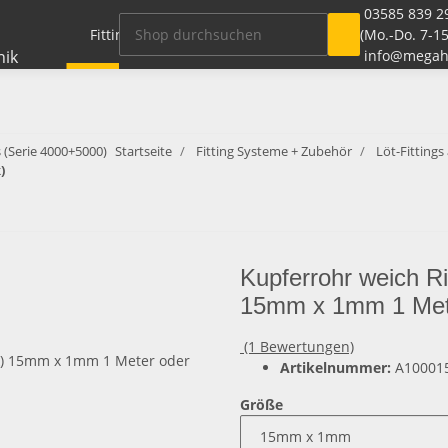
03585 839 2
Fitting Systeme + Zubehör
Rohre / Schlauch
(Mo.-Do. 7-15
info@megah
 (Serie 4000+5000)
Startseite
Fitting Systeme + Zubehör
Löt-Fitting
)
Kupferrohr weich R
15mm x 1mm 1 Mete
(1 Bewertungen)
Artikelnummer:
A10001
Größe