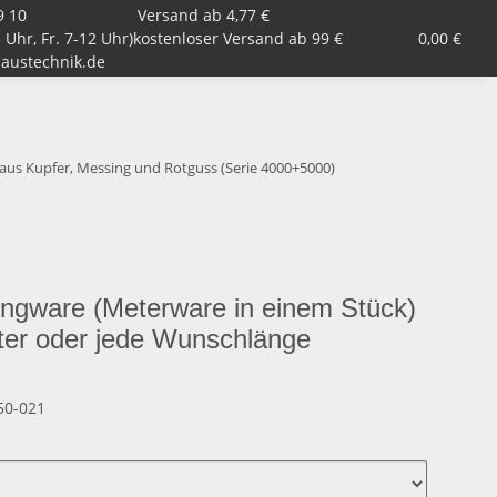
9 10
Versand ab 4,77 €
 Uhr, Fr. 7-12 Uhr)
Armaturen, Kugelhähne, Ventile
kostenloser Versand ab 99 €
Garten
0,00 €
Zub
austechnik.de
s aus Kupfer, Messing und Rotguss (Serie 4000+5000)
ingware (Meterware in einem Stück)
r oder jede Wunschlänge
50-021