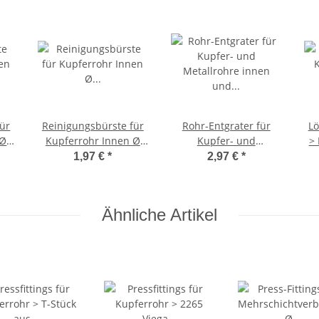
für
Reinigungsbürste für
Rohr-Entgrater für
Lö
 Ø
Kupferrohr Innen Ø
Kupfer- und
> 
22mm
Metallrohre innen und
(i
1,97 €
*
2,97 €
*
außen 6 bis 35mm
Rohr-Durchmesser
Ähnliche Artikel