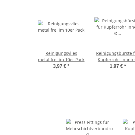
Reinigungsvlies
Reinigungsbürste 
metallfrei im 10er Pack
Kupferrohr Innen
18mm
3,97 €
*
1,97 €
*