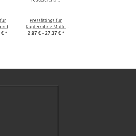
 für
Pressfittings für
bundrohr
Kupferrohr > Muffe
mm
reduzierend aus
7 €
*
2,97 € -
27,37 €
*
Kupfer 2415.2 (i-i)