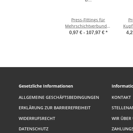
Press-Fittings für
Pr
Mehrschichtverbundrohr
Kupf
Ø 20,0 x 2,0mm
aus K
0,97 € -
107,97 €
*
4,2
Gesetzliche Informationen
Informati
ALLGEMEINE GESCHÄFTSBEDINGUNGEN
KONTAKT
ERKLÄRUNG ZUR BARRIEREFREIHEIT
STELLENA
WIDERRUFSRECHT
WIR ÜBER
DATENSCHUTZ
ZAHLUNGS