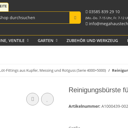
Fittings für PE-Rohr
Tank-Durchführungen
aus PP und Rohr
schwarz
Verschraubungen
03585 839 29 10
(Mo.-Do. 7-15 Uhr, Fr. 7-12 U
info@megahaustech
NE, VENTILE
GARTEN
ZUBEHÖR UND WERKZEUG
Klebeband
Löt-Fittings aus Kupfer, Messing und Rotguss (Serie 4000+5000)
Reinigun
Reinigungsbürste f
Artikelnummer:
A1000439-00