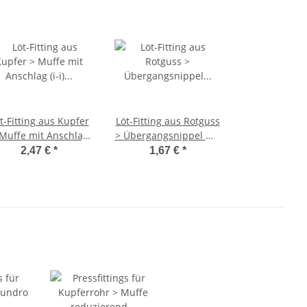
t-Fitting aus Kupfer
Löt-Fitting aus Rotguss
Muffe mit Anschlag
> Übergangsnippel mit
-i) Serie 5270 15 mm
Außengewinde (i-AG)
2,47 €
*
1,67 €
*
10 Stück
Serie 4243G 15 mm x
1/2 Zoll