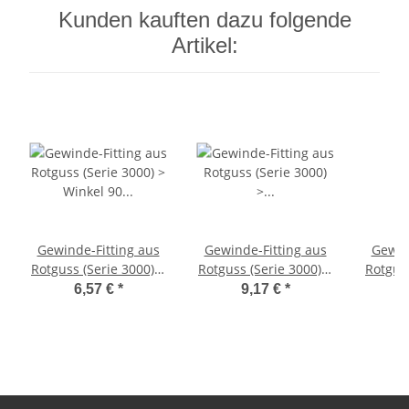
Kunden kauften dazu folgende
Artikel:
Gewinde-Fitting aus
Gewinde-Fitting aus
Gewin
Rotguss (Serie 3000) >
Rotguss (Serie 3000) >
Rotguss
Winkel 90 Grad mit
T-Stück mit
T
6,57 €
*
9,17 €
*
Innengewinde und
Innengewinde
In
Außengewinde
Nr.3130 (IG-IG-IG) 3/4
Nr.31
Nr.3092 (IG-AG) 3/4
x 1/2 x 3/4 Zoll IG
jewei
Zoll