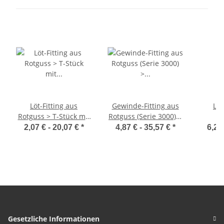
Löt-Fitting aus
Gewinde-Fitting aus
Löt
Rotguss > T-Stück mit
Rotguss (Serie 3000) >
Innengewinde (i-IG-i)
Muffennippel mit
Winkel
2,07 € -
20,07 €
*
4,87 € -
35,57 €
*
6,27
Serie 4130G
Innengewinde und
90 
Außengewinde
di
reduzierend Nr.3242
Außeng
(IG-AG.r.)
S
Gesetzliche Informationen