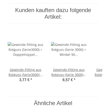
Kunden kauften dazu folgende
Artikel:
Gewinde-Fitting aus
Gewinde-Fitting aus
Gewin
Rotguss (Serie3000) >
Rotguss (Serie 3000) >
Rotguss
Doppelnippel AG(R) x
Winkel 90 Grad mit
Redu
3,77 €
*
6,57 €
*
AG(R) 3/4 Zoll (3280)
Innengewinde und
Auße
Außengewinde
In
Nr.3092 (IG-AG) 3/4
reduzi
Zoll
(AG-IG
Ähnliche Artikel
auf