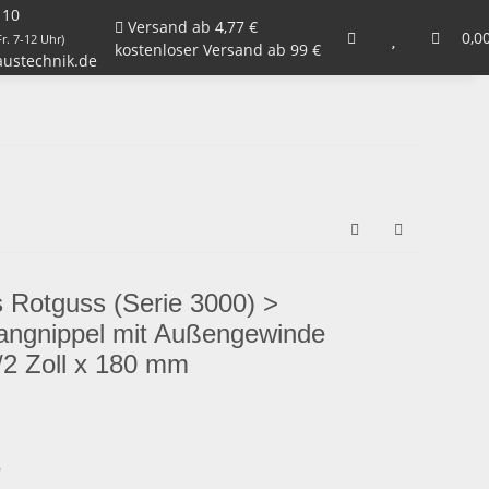
 10
Versand ab 4,77 €
Armaturen, Kugelhähne, Ventile
Garten
0,0
Zu
r. 7-12 Uhr)
kostenloser Versand ab 99 €
ustechnik.de
s Rotguss (Serie 3000) >
angnippel mit Außengewinde
2 Zoll x 180 mm
6