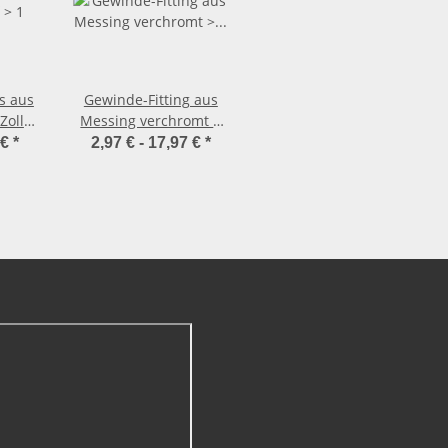
s aus
Gewinde-Fitting aus
Zoll
Messing verchromt >
s aus
Rohrdoppelnippel
 €
*
2,97 € -
17,97 €
*
Langnippel mit
Außengewinde (AG-
AG)