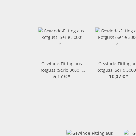
Gewinde-Fitting aus
Gewinde-Fitting a
Rotguss (Serie 3000) >
Rotguss (Serie 3000
Rohrdoppelnippel
Rohrdoppelnippe
5,17 €
*
10,37 €
*
Langnippel mit
Langnippel mit
Außengewinde
Außengewinde
Nr.3530 (AG-AG) 1/2
Nr.3530 (AG-AG) 1
Zoll x 60 mm
Zoll x 120 mm