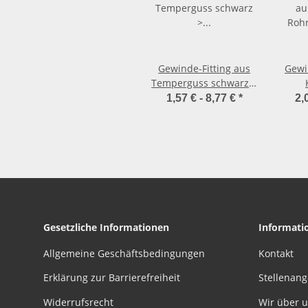
Gewinde-Fitting aus
Gewi
Temperguss schwarz >
Rohrdoppelnippel
Roh
1,57 € -
8,77 €
*
2,
Langnippel mit
L
Außengewinde Nr.23
Auße
(AG-AG)
Gesetzliche Informationen
Informati
Allgemeine Geschäftsbedingungen
Kontakt
Erklärung zur Barrierefreiheit
Stellenan
Widerrufsrecht
Wir über 