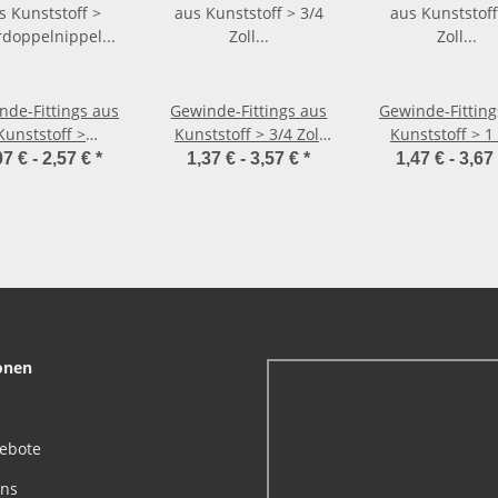
nde-Fittings aus
Gewinde-Fittings aus
Gewinde-Fitting
Kunststoff >
Kunststoff > 3/4 Zoll
Kunststoff > 1 
rdoppelnippel
Gewinde-Fittings aus
Gewinde-Fitting
07 € -
2,57 €
*
1,37 € -
3,57 €
*
1,47 € -
3,67
angnippel mit
Kunststoff
Kunststoff
ngewinde AG-AG)
onen
gebote
uns