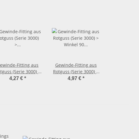
ewinde-Fitting aus
Gewinde-Fitting aus
tguss (Serie 3000) >
Rotguss (Serie 3000) >
Rohrdoppelnippel
Winkel 90 Grad mit
4,27 €
*
4,97 €
*
Langnippel mit
Innengewinde Nr.3090
Außengewinde
(IG-IG) 1/2 Zoll
r.3530 (AG-AG) 1/2
Zoll x 40 mm