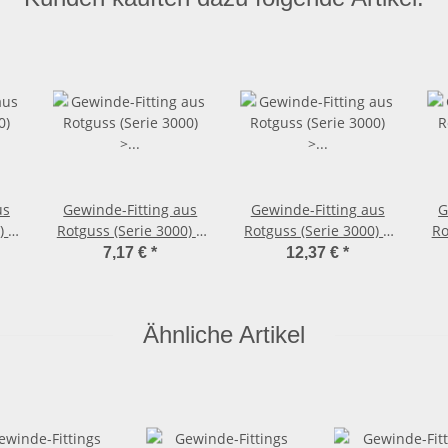
us
Gewinde-Fitting aus
Gewinde-Fitting aus
G
) >
Rotguss (Serie 3000) >
Rotguss (Serie 3000) >
Ro
l
Rohrdoppelnippel
Rohrdoppelnippel
7,17 €
*
12,37 €
*
Langnippel mit
Langnippel mit
Außengewinde
Außengewinde
/2
Nr.3530 (AG-AG) 1/2
Nr.3530 (AG-AG) 1/2
N
Ähnliche Artikel
Zoll x 80 mm
Zoll x 150 mm