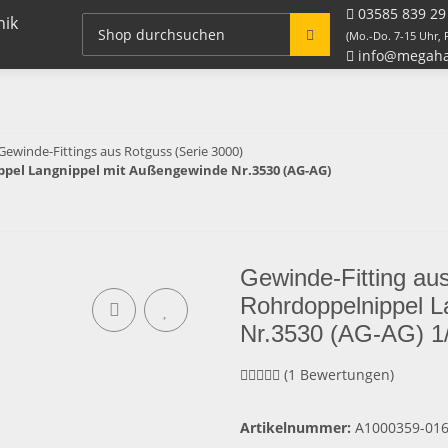
03585 839 29
Fitting Systeme + Zubehör
Rohre / Schlauch
(Mo.-Do. 7-15 Uhr, F
info@megaha
Gewinde-Fittings aus Rotguss (Serie 3000)
nippel Langnippel mit Außengewinde Nr.3530 (AG-AG)
Gewinde-Fitting au
Rohrdoppelnippel L
Nr.3530 (AG-AG) 1/
(1 Bewertungen)
Artikelnummer:
A1000359-01