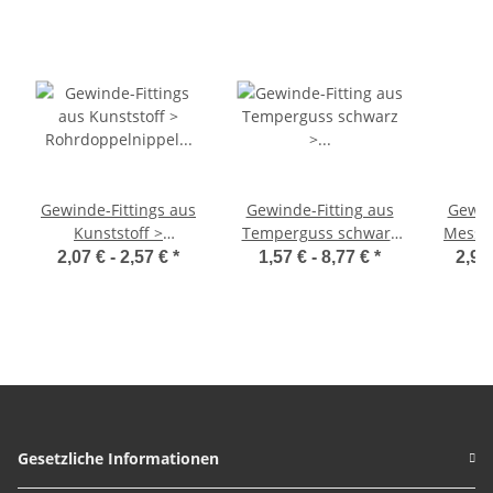
Gewinde-Fittings aus
Gewinde-Fitting aus
Gewin
Kunststoff >
Temperguss schwarz
Messin
Rohrdoppelnippel
> Rohrdoppelnippel
Rohr
2,07 € -
2,57 €
*
1,57 € -
8,77 €
*
2,97
Langnippel mit
Langnippel mit
Lan
Außengewinde AG-
Außengewinde Nr.23
Außen
AG)
(AG-AG)
Gesetzliche Informationen