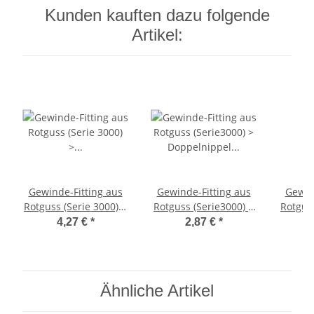
Kunden kauften dazu folgende
Artikel:
Gewinde-Fitting aus
Gewinde-Fitting aus
Gewin
Rotguss (Serie 3000) >
Rotguss (Serie3000) >
Rotguss
Rohrdoppelnippel
Doppelnippel AG(R) x
Winke
4,27 €
*
2,87 €
*
Langnippel mit
AG(R) 1/2 Zoll (3280)
In
Außengewinde
Nr.3090
Nr.3530 (AG-AG) 1/2
Zoll x 40 mm
Ähnliche Artikel