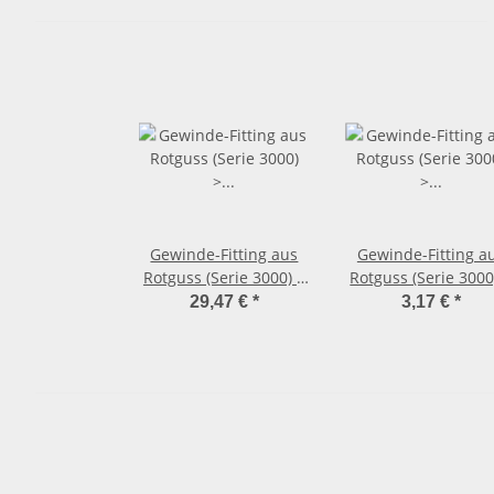
Gewinde-Fitting aus
Gewinde-Fitting a
Rotguss (Serie 3000) >
Rotguss (Serie 3000
Rohrdoppelnippel
Reduzierstück mi
29,47 €
*
3,17 €
*
Langnippel mit
Außengewinde u
Außengewinde
Innengewinde
Nr.3530 (AG-AG) 1 1/4
reduzierend Nr.32
Zoll x 150 mm
(AG-IG.r.) 1/2 Zoll 
auf 1/4 Zoll IG