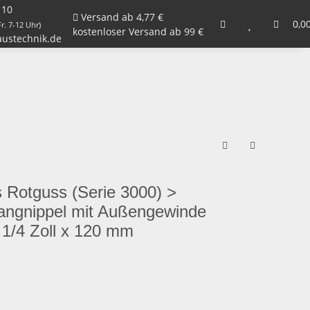
 10
Versand ab 4,77 €
Armaturen, Kugelhähne, Ventile
Garten
0,0
Zu
r. 7-12 Uhr)
kostenloser Versand ab 99 €
ustechnik.de
s Rotguss (Serie 3000) >
angnippel mit Außengewinde
1/4 Zoll x 120 mm
3