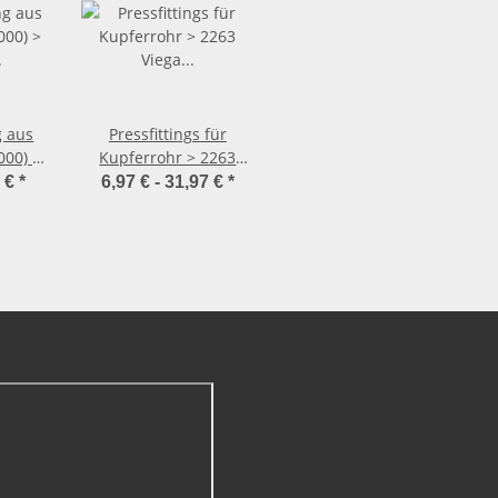
g aus
Pressfittings für
000) >
Kupferrohr > 2263
 mit
Viega Sanpress
7 €
*
6,97 € -
31,97 €
*
 und
Anschluss-
de
Verschraubung Halbe
AG)
Verschraubung
Rotguss i-IG(G)