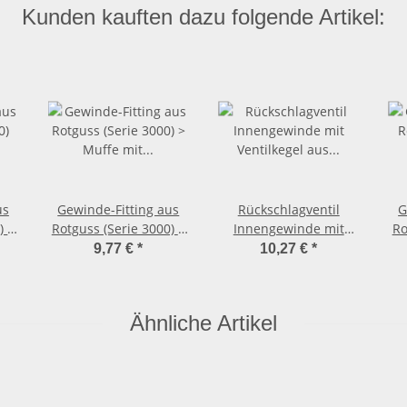
Kunden kauften dazu folgende Artikel:
us
Gewinde-Fitting aus
Rückschlagventil
G
) >
Rotguss (Serie 3000) >
Innengewinde mit
Ro
t
Muffe mit
Ventilkegel aus
9,77 €
*
10,27 €
*
nd
Innengewinde Nr.3270
Kunststoff (IG-IG) 1 1/2
In
(IG-IG) 1 1/4 Zoll
Zoll
(
41
Ähnliche Artikel
AG