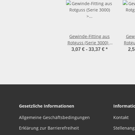
Gewinde-Fitting aus
Gewi
Rotguss (Serie 3000) >
Rotgu
Doppelnippel
Dop
3,07 € -
33,37 €
*
2,5
reduzierend
A
Reduziernippel
Nr
Nr.3245 (AG-AG.r.)
Gesetzliche Informationen
Informati
Allgemeine Geschäftsbedingungen
Kontakt
Erklärung zur Barrierefreiheit
Stellenan