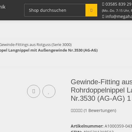
03585 839 29
Fitting Systeme + Zubehör
Rohre / Schlauch
(Mo.-Do. 7-15 Uhr, F
info@megaha
Gewinde-Fittings aus Rotguss (Serie 3000)
nippel Langnippel mit Außengewinde Nr.3530 (AG-AG)
Gewinde-Fitting au
Rohrdoppelnippel L
Nr.3530 (AG-AG) 1 
(1 Bewertungen)
Artikelnummer:
A1000359-04