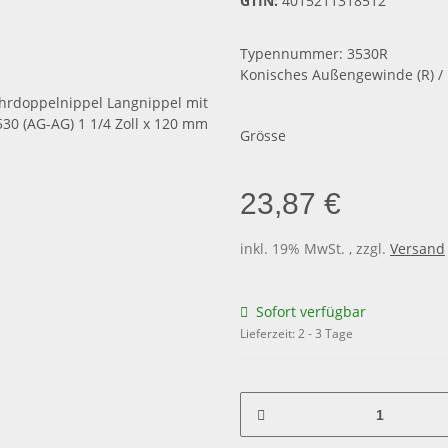
GTIN:
4015211318512
Typennummer: 3530R
Konisches Außengewinde (R) /
Grösse
23,87 €
inkl. 19% MwSt. , zzgl.
Versand
Sofort verfügbar
Lieferzeit:
2 - 3 Tage