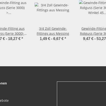
nde-Fitting aus
3/4 Zoll Gewinde-
Gewinde-Fittin
ss (Serie 3000) >
Fittings aus Messing
Rotguss (Serie 3
pelnippel mit
Winkel 45 Grad
7 € -
18,27 €
*
1,49 € -
6,67 €
*
9,47 € -
53,2
ußengewinde
Innengewinde
.3280 (AG-AG)
Außengewin
Nr.3121 (IG-
onen
gebote