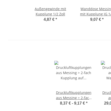
Außengewinde mit
Wanddose Messi
Kupplung 1/2 Zoll
mit Kupplung IG 1
Zoll
4,87 €
*
9,07 €
*
Druckluftkupplungen
Druc
aus Messing > 2-fach
a
Kupplung auf
W
8,37 € -
9,17 €
*
29,
Innengewinde
Kunst