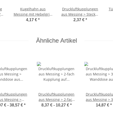
ng
Kugelhahn aus
Druckluftkupplungen
Tü
/2
Messing mit Hebelgriff
aus Messing > Stecker
(flach) rot AG x IG 1/2
auf Außengewinde 1/2
4,17 €
*
2,37 €
*
Zoll (DN15)
Zoll Rohr-
Außengewinde
Ähnliche Artikel
kluftkupplungen
Druckluftkupplungen
Druckluftkuppl
us Messing >
aus Messing > 2-fach
aus Messing > 3
anddose aus
Kupplung auf
Wanddose a
07 € -
38,57 €
*
8,37 € -
10,27 €
*
14,87 €
*
stoff mit 3-fach
Außengewinde
Messing mit 5x 1