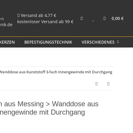
und Rohr
Kunststoff PP
Versand ab 4,77 €
0,00 €
hr)
kostenloser Versand ab 99 €
nik.de
KERZEN
BEFESTIGUNGSTECHNIK
VERSCHIEDENES
S
Wanddose aus Kunststoff 3-fach Innengewinde mit Durchgang
en aus Messing > Wanddose aus
Innengewinde mit Durchgang