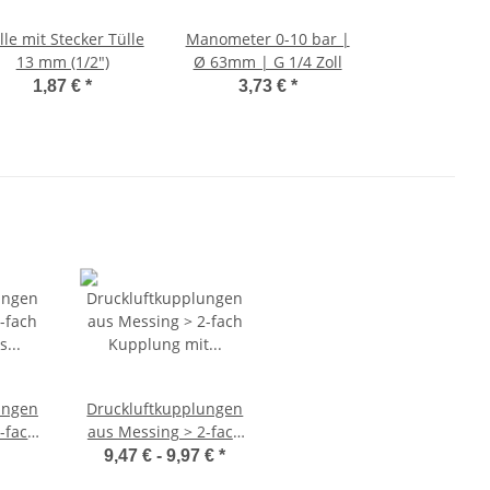
lle mit Stecker Tülle
Manometer 0-10 bar |
13 mm (1/2")
Ø 63mm | G 1/4 Zoll
1,87 €
*
3,73 €
*
ungen
Druckluftkupplungen
-fach
aus Messing > 2-fach
us
Kupplung mit Stecker
9,47 € -
9,97 €
*
/2 Zoll