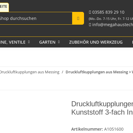
Fittings für PE-Rohr
Tank-Durchführungen
aus PP und Rohr
schwarz
Verschraubungen
03585 839 29 10
(Mo.-Do. 7-15 Uhr, Fr. 7-12 U
info@megahaustech
NE, VENTILE
GARTEN
ZUBEHÖR UND WERKZEUG
Klebeband
Druckluftkupplungen aus Messing
Druckluftkupplungen aus Messing > 
Druckluftkupplung
Kunststoff 3-fach 
Artikelnummer:
A1051600