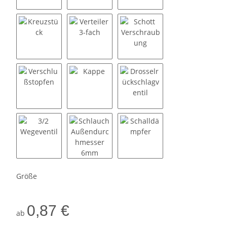
Winkel 90 Grad mit AG
Winkel 90 Grad mit IG
Winkel 45 Grad mit AG
Kreuzstück
Verteiler 3-fach
Schott Verschraubung
Verschlußstopfen
Kappe
Drosselrückschlagventil
3/2 Wegeventil
Schlauch Außendurchmesser 6mm
Schalldämpfer
Größe
0,87 €
ab