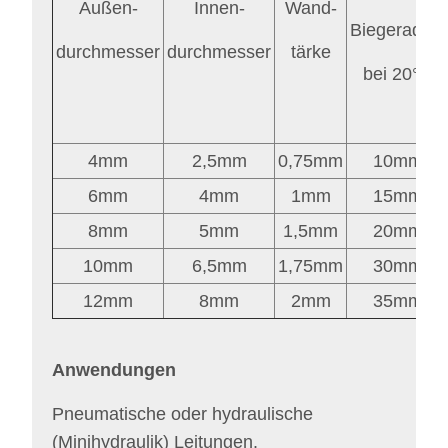
Außen-
Innen-
Wand-
Biegeradius
durchmesser
durchmesser
tärke
bei 20°C
4mm
2,5mm
0,75mm
10mm
6mm
4mm
1mm
15mm
8mm
5mm
1,5mm
20mm
10mm
6,5mm
1,75mm
30mm
12mm
8mm
2mm
35mm
Anwendungen
Pneumatische oder hydraulische
(Minihydraulik) Leitungen.