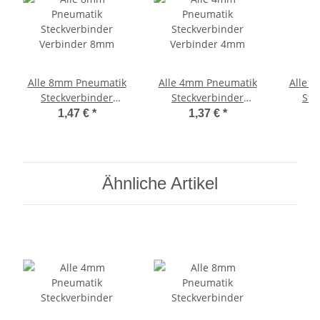
Alle 8mm Pneumatik
Alle 4mm Pneumatik
Alle 
Steckverbinder
Steckverbinder
Ste
Verbinder 8mm
Verbinder 4mm
Versch
1,47 €
*
1,37 €
*
Ähnliche Artikel