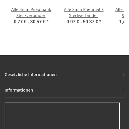
Alle 4mm Pneumatik
Alle 8mm Pneumatik
Alle 1
Steckverbinder
Steckverbinder
Ste
0,77 € -
30,57 €
*
0,97 € -
50,37 €
*
1,47
Gesetzliche Informationen
Informationen