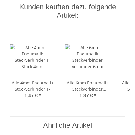
Kunden kauften dazu folgende
Artikel:
Alle 4mm Pneumatik
Alle 6mm Pneumatik
Alle 
Steckverbinder T-
Steckverbinder
Ste
Stück 4mm
Verbinder 6mm
Ver
1,47 €
*
1,37 €
*
Ähnliche Artikel