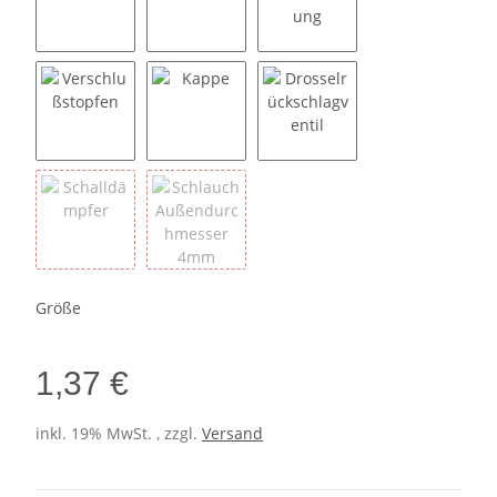
Kreuzstück
Verteiler 3-fach
Schott Verschraubung
Verschlußstopfen
Kappe
Drosselrückschlagventil
Schalldämpfer
Schlauch Außendurchmesser 4mm
Größe
1,37 €
inkl. 19% MwSt. , zzgl.
Versand