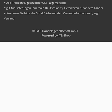
* Alle Preise inkl. gesetzlicher USt., zzgl.
Versand
* gilt für Lieferungen innerhalb Deutschlands, Lieferzeiten für andere Länder
entnehmen Sie bitte der Schaltfläche mit den Versandinformationen, zzgl.
Versand
© P&P Handelsgesellschaft mbH
Powered by
JTL-Shop