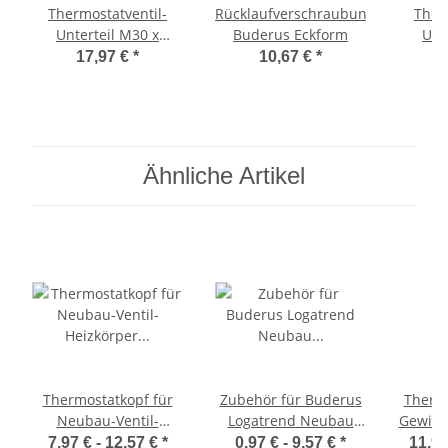
Thermostatventil-
Rücklaufverschraubung
Ther
Unterteil M30 x
Buderus Eckform
Unt
1,5mm Buderus
1,5
17,97 €
*
10,67 €
*
Eckform
Dur
Ähnliche Artikel
Thermostatkopf für
Zubehör für Buderus
Thermo
Neubau-Ventil-
Logatrend Neubau
Gewind
Heizkörper
Ventil-Heizkörper
Austau
7,97 € -
12,57 €
*
0,97 € -
9,57 €
*
11,97