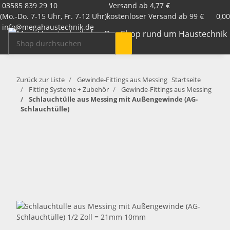
03585 839 29 10
Versand ab 4,77 €
(Mo.-Do. 7-15 Uhr, Fr. 7-12 Uhr)
kostenloser Versand ab 99 €
0,00
info@megahaustechnik.de
Zurück zur Liste
Gewinde-Fittings aus Messing
Startseite
Fitting Systeme + Zubehör
Gewinde-Fittings aus Messing
Schlauchtülle aus Messing mit Außengewinde (AG-
Schlauchtülle)