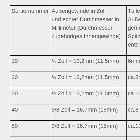
Sortiernummer
Außengewinde in Zoll
Tülle
und echter Durchmesser in
Auß
Millimeter (Durchmesser
geme
zugehöriges Innengewinde)
Spitz
entsp
10
¼ Zoll = 13,2mm (11,5mm)
6mm 
20
¼ Zoll = 13,2mm (11,5mm)
ca.
8
30
¼ Zoll = 13,2mm (11,5mm)
ca.
1
40
3/8 Zoll = 16,7mm (15mm)
ca.
8
50
3/8 Zoll = 16,7mm (15mm)
ca.
1