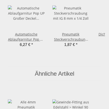
Automatische
Pneumatik
Dicht
Ablaufgarnitur Pop UP
Steckverschraubung
Großer Deckel mit
mit IG 8 mm x 1/4 Zoll
Dichtu
6,27 €
*
1,87 €
*
Überlauf
Ähnliche Artikel