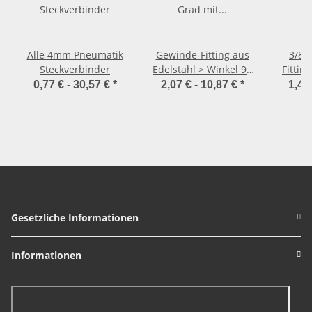
Alle 4mm Pneumatik
Gewinde-Fitting aus
3/8 
Steckverbinder
Edelstahl > Winkel 90
Fittin
Grad mit
0,77 € -
30,57 €
*
2,07 € -
10,87 €
*
1,47
Innengewinde und
Außengewinde (IG-AG)
Gesetzliche Informationen
Informationen