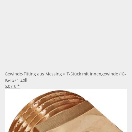
Gewinde-Fitting aus Messing > T-Stück mit Innengewinde (IG-
IG-IG) 1 Zoll
5,07 €
*