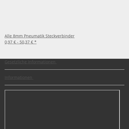
Alle 8mm Pneumatik Steckverbinder
0,97 € -
50,37 €
*
Gesetzliche Informationen
Informationen