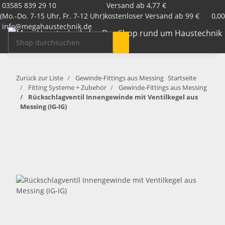
03585 839 29 10
Versand ab 4,77 €
(Mo.-Do. 7-15 Uhr, Fr. 7-12 Uhr)
kostenloser Versand ab 99 €
0,00
info@megahaustechnik.de
Zurück zur Liste
Gewinde-Fittings aus Messing
Startseite
Fitting Systeme + Zubehör
Gewinde-Fittings aus Messing
Rückschlagventil Innengewinde mit Ventilkegel aus
Messing (IG-IG)