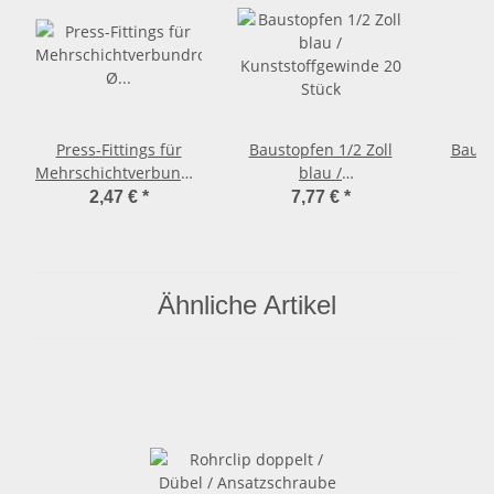
Press-Fittings für
Baustopfen 1/2 Zoll
Baust
Mehrschichtverbundrohr
blau /
Ø 16,0 x 2,0mm Winkel
Kunststoffgewinde 20
Kunsts
2,47 €
*
7,77 €
*
90 Grad 16x2,0mm
Stück
Ähnliche Artikel