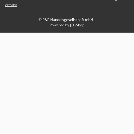
Versand
© P&P Handelsgesellschaft mbH
Powered by
JTL-Shop