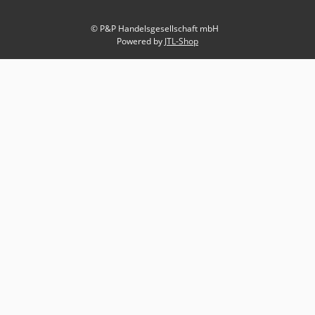
© P&P Handelsgesellschaft mbH
Powered by
JTL-Shop