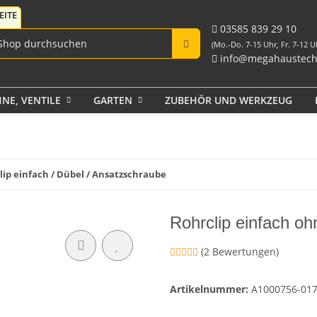
Fittings für PE-Rohr
Tank-Durchführungen
aus PP und Rohr
schwarz
Verschraubungen
03585 839 29 10
(Mo.-Do. 7-15 Uhr, Fr. 7-12 U
info@megahaustech
NE, VENTILE
GARTEN
ZUBEHÖR UND WERKZEUG
Klebeband
lip einfach / Dübel / Ansatzschraube
Rohrclip einfach o
(2 Bewertungen)
Artikelnummer:
A1000756-01