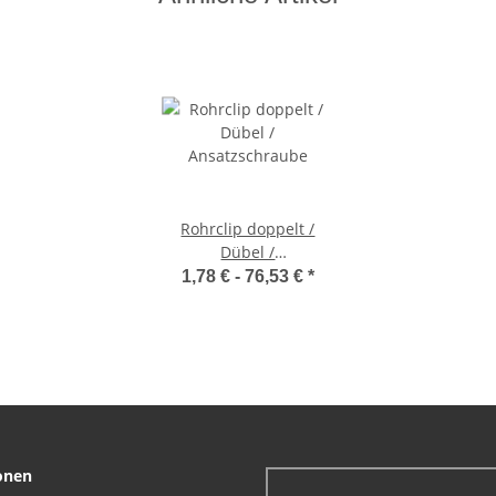
Rohrclip doppelt /
Dübel /
Ansatzschraube
1,78 € -
76,53 €
*
onen