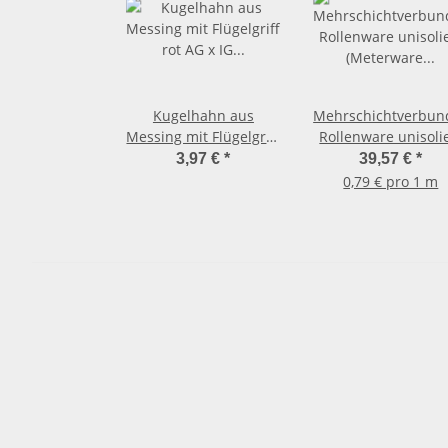
Kugelhahn aus
Mehrschichtverbun
Messing mit Flügelgriff
Rollenware unisoli
rot AG x IG 3/4 Zoll
(Meterware in ein
3,97 €
*
39,57 €
*
Stück) 16 x 2,0m
0,79 € pro 1 m
Rohr unisoliert 5
Meter Rolle