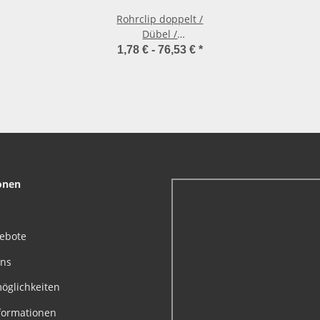
Rohrclip doppelt /
Dübel /
Ansatzschraube
1,78 € -
76,53 €
*
onen
gebote
uns
öglichkeiten
formationen