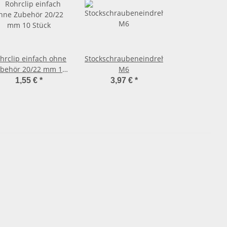
hrclip einfach ohne
Stockschraubeneindreher
behör 20/22 mm 10
M6
Stück
1,55 €
*
3,97 €
*