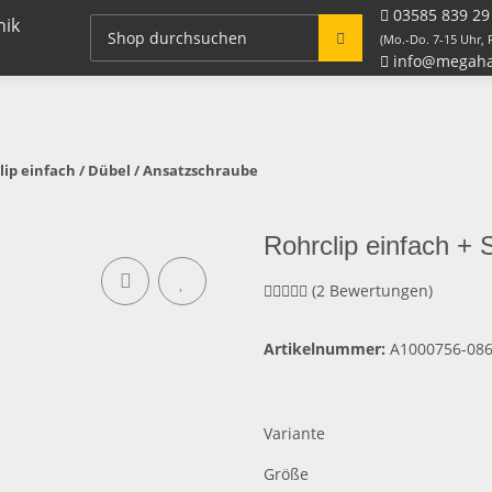
03585 839 29
Fitting Systeme + Zubehör
Rohre / Schlauch
(Mo.-Do. 7-15 Uhr, F
info@megaha
lip einfach / Dübel / Ansatzschraube
Rohrclip einfach +
(2 Bewertungen)
Artikelnummer:
A1000756-08
Variante
Größe