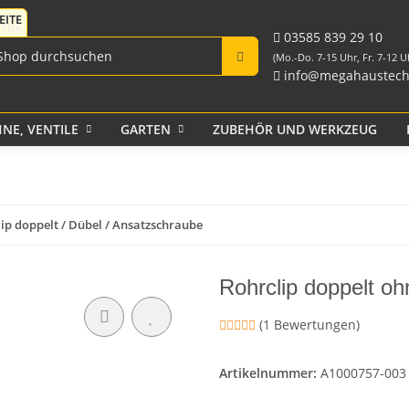
Fittings für PE-Rohr
Tank-Durchführungen
aus PP und Rohr
schwarz
Verschraubungen
03585 839 29 10
(Mo.-Do. 7-15 Uhr, Fr. 7-12 U
info@megahaustech
NE, VENTILE
GARTEN
ZUBEHÖR UND WERKZEUG
Klebeband
ip doppelt / Dübel / Ansatzschraube
Rohrclip doppelt o
(1 Bewertungen)
Artikelnummer:
A1000757-003