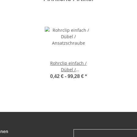
Rohrclip einfach /
Dübel /
Ansatzschraube
0,42 € -
99,28 €
*
onen