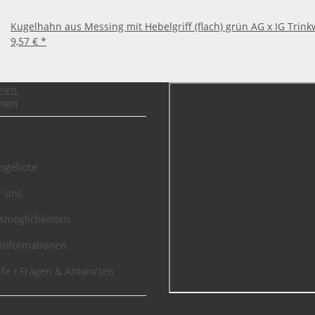
Kugelhahn aus Messing mit Hebelgriff (flach) grün AG x IG Trin
9,57 €
*
onen
onen
angebote
r uns
smöglichkeiten
informationen
lfe / Fragen & Antworten