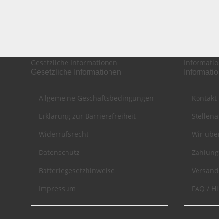
Gesetzliche Informationen
Informati
Gesetzliche Informationen
Informati
Allgemeine Geschäftsbedingungen
Kontakt
Erklärung zur Barrierefreiheit
Stellen
Widerrufsrecht
Wir übe
Datenschutz
Zahlung
Batteriegesetzhinweise
Versand
Impressum
FAQ / Hi