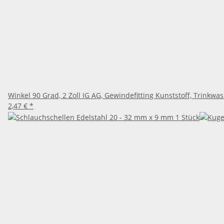
Winkel 90 Grad, 2 Zoll IG AG, Gewindefitting Kunststoff, Trin
2,47 €
*