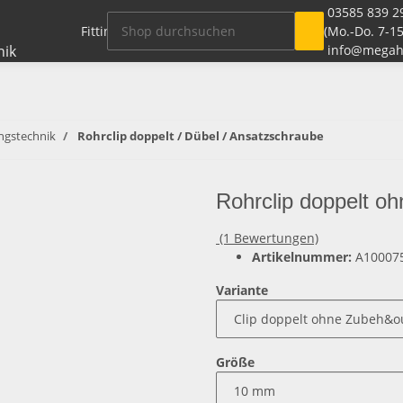
03585 839 2
Fitting Systeme + Zubehör
Rohre / Schlauch
(Mo.-Do. 7-15
info@megah
ngstechnik
Rohrclip doppelt / Dübel / Ansatzschraube
Rohrclip doppelt o
(1 Bewertungen)
Artikelnummer:
A10007
Variante
Größe