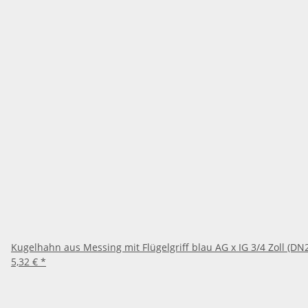
Kugelhahn aus Messing mit Flügelgriff blau AG x IG 3/4 Zoll (DN
5,32 €
*