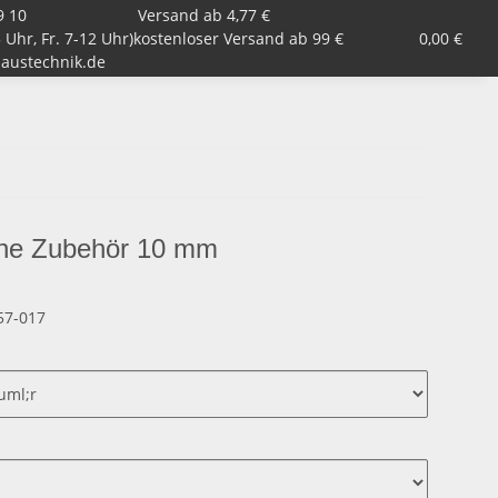
9 10
Versand ab 4,77 €
 Uhr, Fr. 7-12 Uhr)
Armaturen, Kugelhähne, Ventile
kostenloser Versand ab 99 €
Garten
0,00 €
Zub
austechnik.de
hne Zubehör 10 mm
57-017