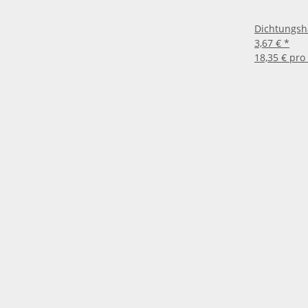
Dichtungsh
3,67 €
*
18,35 € pro