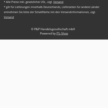
* Alle Preise inkl. gesetzlicher USt., zzgl.
Versand
* gilt für Lieferungen innerhalb Deutschlands, Lieferzeiten für andere Länder
entnehmen Sie bitte der Schaltfläche mit den Versandinformationen, zzgl.
Versand
© P&P Handelsgesellschaft mbH
Powered by
JTL-Shop