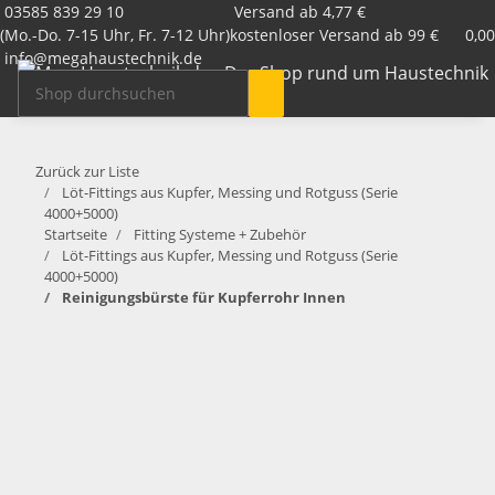
03585 839 29 10
Versand ab 4,77 €
(Mo.-Do. 7-15 Uhr, Fr. 7-12 Uhr)
kostenloser Versand ab 99 €
0,00
info@megahaustechnik.de
Zurück zur Liste
Löt-Fittings aus Kupfer, Messing und Rotguss (Serie
4000+5000)
Startseite
Fitting Systeme + Zubehör
Löt-Fittings aus Kupfer, Messing und Rotguss (Serie
4000+5000)
Reinigungsbürste für Kupferrohr Innen