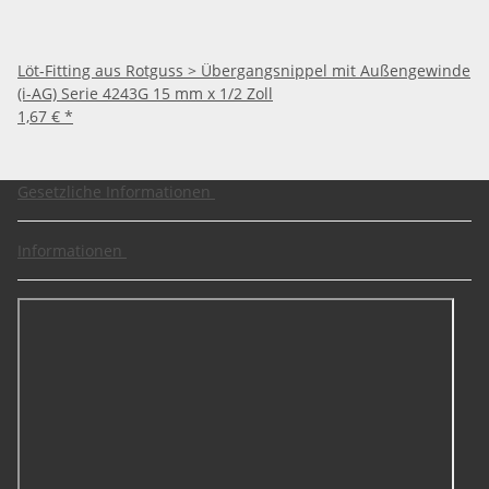
Löt-Fitting aus Rotguss > Übergangsnippel mit Außengewinde
(i-AG) Serie 4243G 15 mm x 1/2 Zoll
1,67 €
*
Gesetzliche Informationen
Informationen