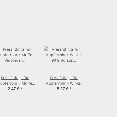
Pressfittings für
Pressfittings für
upferrohr > Muffe
Kupferrohr > Winkel
rbinder aus Kupfer
90 Grad aus Kupfer
2,47 €
*
5,37 €
*
2415 (i-i) 15 mm
2416 (i-i) 28 mm