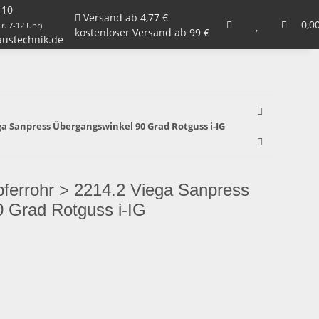
 10
Versand ab 4,77 €
Armaturen, Kugelhähne, Ventile
Garten
0,0
Zu
r. 7-12 Uhr)
kostenloser Versand ab 99 €
ustechnik.de
ega Sanpress Übergangswinkel 90 Grad Rotguss i-IG
upferrohr > 2214.2 Viega Sanpress
 Grad Rotguss i-IG