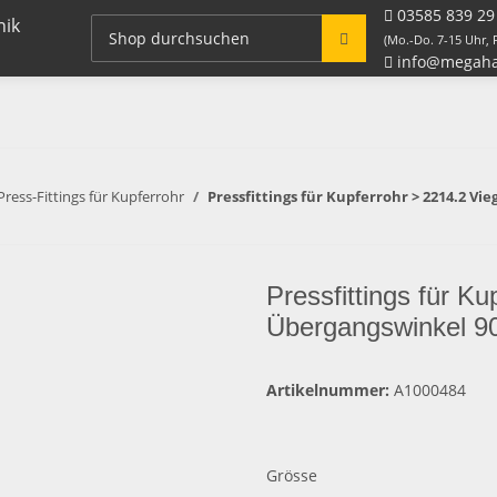
03585 839 29
Fitting Systeme + Zubehör
Rohre / Schlauch
(Mo.-Do. 7-15 Uhr, F
info@megaha
Press-Fittings für Kupferrohr
Pressfittings für Kupferrohr > 2214.2 Vi
Pressfittings für K
Übergangswinkel 90
Artikelnummer:
A1000484
Grösse