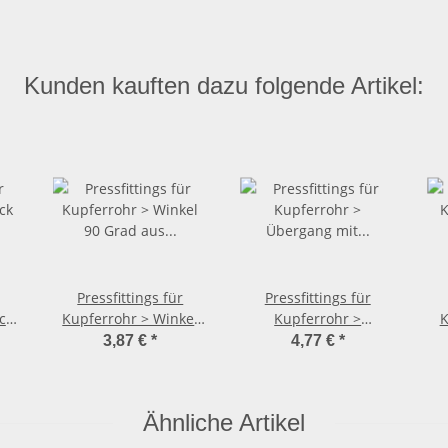
Kunden kauften dazu folgende Artikel:
Pressfittings für
Pressfittings für
ck
Kupferrohr > Winkel
Kupferrohr >
K
-i)
90 Grad aus Kupfer
Übergang mit
Ve
3,87 €
*
4,77 €
*
15
2416 (i-i) 22 mm
Außengewinde 2211 (i-
AG) 15 mm x 1/2 Zoll
Ähnliche Artikel