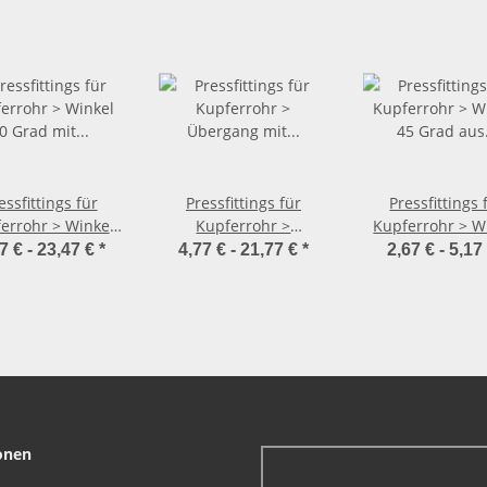
essfittings für
Pressfittings für
Pressfittings 
errohr > Winkel
Kupferrohr >
Kupferrohr > W
ad mit Einsteck-
Übergang mit
45 Grad aus Ku
7 € -
23,47 €
*
4,77 € -
21,77 €
*
2,67 € -
5,17
de aus Kupfer
Außengewinde 2211 (i-
2426 (i-i)
2416.1 (i-a)
AG)
onen