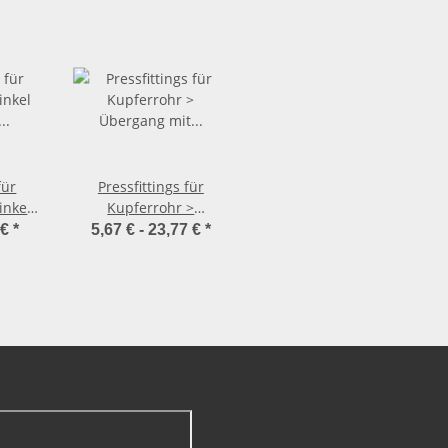
für
Pressfittings für
inkel
Kupferrohr >
pfer
Übergang mit
 €
*
5,67 € -
23,77 €
*
Innengewinde 2212 (i-
IG)