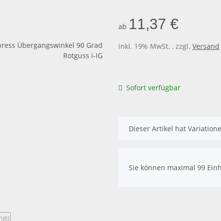
11,37 €
ab
inkl. 19% MwSt. , zzgl.
Versand
Sofort verfügbar
x
Dieser Artikel hat Variatio
x
Sie können maximal 99 Einh