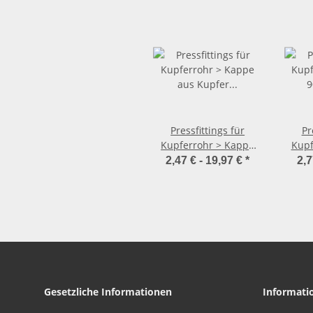
Pressfittings für
Pr
Kupferrohr > Kappe
Kupf
aus Kupfer 2456 (i)
90 Gr
2,47 € -
19,97 €
*
2,7
En
Gesetzliche Informationen
Informati