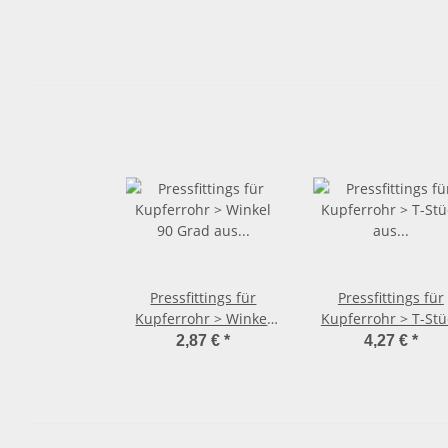
Pressfittings für
Pressfittings für
Kupferrohr > Winkel
Kupferrohr > T-Stü
90 Grad aus Kupfer
aus Kupfer 2418 (i-i
2,87 €
*
4,27 €
*
2416 (i-i) 15 mm
15 mm x 15 mm x 
mm