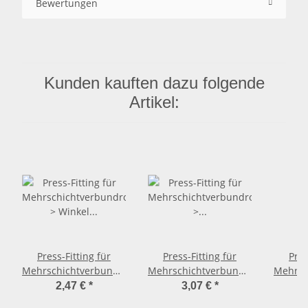
Bewertungen
Kunden kauften dazu folgende
Artikel:
Press-Fitting für
Press-Fitting für
Pres
Mehrschichtverbundrohr
Mehrschichtverbundrohr
Mehrsc
> Winkel 90 Grad (i-i)
> T-Stück (i-i-i) Ø 16,0
> Wink
2,47 €
*
3,07 €
*
Ø 16,0mm x 2,0mm
x 2,0mm
Ø 20