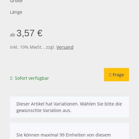
Größe
Länge
3,57 €
ab
inkl. 19% MwSt. , zzgl.
Versand
Frage
Sofort verfügbar
x
Dieser Artikel hat Variationen. Wählen Sie bitte die
gewünschte Variation aus.
x
Sie können maximal 99 Einheiten von diesem