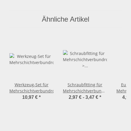
Ähnliche Artikel
Werkzeug-Set für
Schraubfitting für
Euro
Mehrschichtverbundrohr
Mehrschichtverbundrohr
Mehrsc
> Wandwinkel mit
Verb
10,97 €
*
2,97 € -
3,47 €
*
4,97
Innengewinde (i-IG)