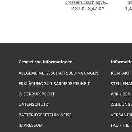
Drosselrückschlagventil
S
Steckverbinder
2,37 € -
3,47 €
*
1,4
Gesetzliche Informationen
Informati
ALLGEMEINE GESCHÄFTSBEDINGUNGEN
KONTAKT
ERKLÄRUNG ZUR BARRIEREFREIHEIT
STELLENA
WIDERRUFSRECHT
WIR ÜBER
DATENSCHUTZ
ZAHLUNGS
BATTERIEGESETZHINWEISE
VERSANDI
IMPRESSUM
FAQ / HIL