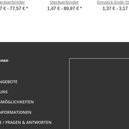
teckverbinder
Steckverbinder
Einsteck-Ende S
auf Schlauchtüll
7 € -
77,57 €
*
1,47 € -
89,97 €
*
1,37 € -
3,17
Tülle)
onen
NGEBOTE
 UNS
MÖGLICHKEITEN
NFORMATIONEN
FE / FRAGEN & ANTWORTEN