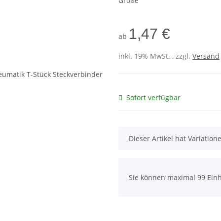
Größe
1,47 €
ab
inkl. 19% MwSt. , zzgl.
Versand
Sofort verfügbar
x
Dieser Artikel hat Variatio
x
Sie können maximal 99 Einh