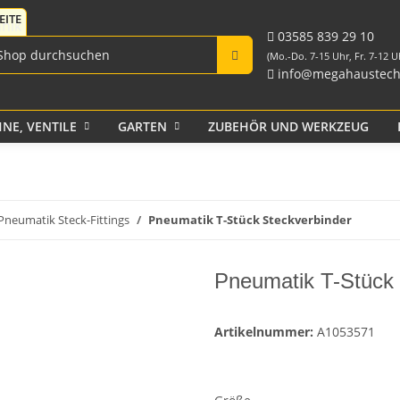
Fittings für PE-Rohr
Tank-Durchführungen
aus PP und Rohr
schwarz
Verschraubungen
03585 839 29 10
(Mo.-Do. 7-15 Uhr, Fr. 7-12 U
info@megahaustech
NE, VENTILE
GARTEN
ZUBEHÖR UND WERKZEUG
Klebeband
Pneumatik Steck-Fittings
Pneumatik T-Stück Steckverbinder
Pneumatik T-Stück 
Artikelnummer:
A1053571