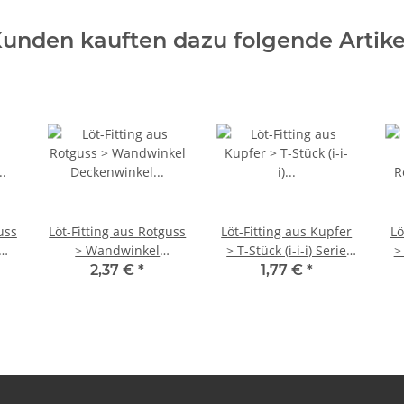
unden kauften dazu folgende Artike
uss
Löt-Fitting aus Rotguss
Löt-Fitting aus Kupfer
Lö
mit
> Wandwinkel
> T-Stück (i-i-i) Serie
>
G)
Deckenwinkel (i-IG)
5130 18 mm
Se
2,37 €
*
1,77 €
*
 x
Serie 4471G 15 mm x
1/2 Zoll