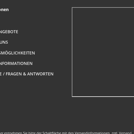
onen
NGEBOTE
 UNS
MÖGLICHKEITEN
NFORMATIONEN
FE / FRAGEN & ANTWORTEN
nder entnehmen Sie bitte der Schaltfläche mit den Versandinformationen, zzgl.
Versand