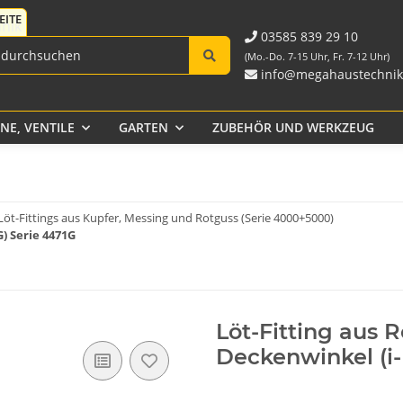
Fittings für PE-Rohr
Tank-
Fittings aus PP und
schwarz
Durchführungen
Rohr
03585 839 29 10
Verschraubungen
(Mo.-Do. 7-15 Uhr, Fr. 7-12 Uhr)
info@megahaustechnik
E, VENTILE
GARTEN
ZUBEHÖR UND WERKZEUG
Klebeband
Löt-Fittings aus Kupfer, Messing und Rotguss (Serie 4000+5000)
) Serie 4471G
Löt-Fitting aus
Deckenwinkel (i-