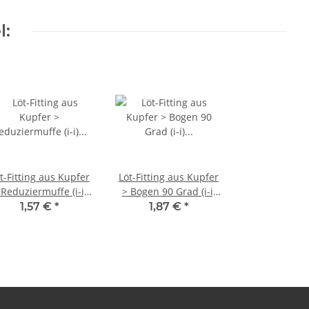
l:
t-Fitting aus Kupfer
Löt-Fitting aus Kupfer
 Reduziermuffe (i-i)
> Bogen 90 Grad (i-i)
rie 5240 18 mm x 15
Serie 5002A 18 mm
1,57 €
*
1,87 €
*
mm