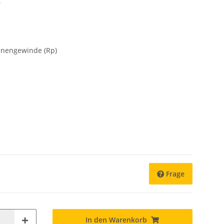
9
Innengewinde (Rp)
Frage
In den Warenkorb