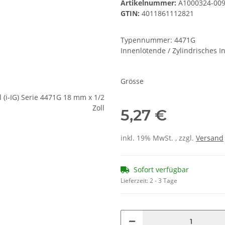
Artikelnummer:
A1000324-00
GTIN:
4011861112821
Typennummer: 4471G
Innenlötende / Zylindrisches 
Grösse
5,27 €
inkl. 19% MwSt. , zzgl.
Versand
Sofort verfügbar
Lieferzeit:
2 - 3 Tage