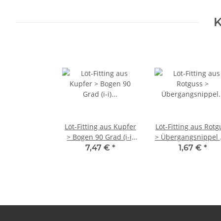
K
Löt-Fitting aus Kupfer
Löt-Fitting aus Rotg
> Bogen 90 Grad (i-i)
> Übergangsnippel 
Serie 5002A 18 mm 10
Außengewinde (i-A
7,47 €
*
1,67 €
*
Stück
Serie 4243G 18 mm
1/2 Zoll