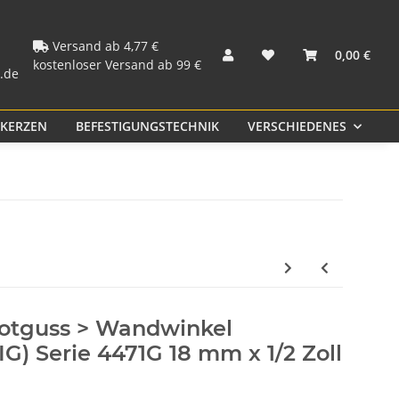
PVC und Rohr
Kunststoff PP
Fittings
Versand ab 4,77 €
0,00 €
kostenloser Versand ab 99 €
.de
KERZEN
BEFESTIGUNGSTECHNIK
VERSCHIEDENES
S
 Rotguss > Wandwinkel
IG) Serie 4471G 18 mm x 1/2 Zoll