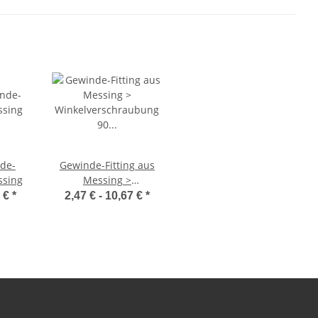
nde-
Gewinde-Fitting aus
ssing
Messing >
Winkelverschraubung
7 €
*
2,47 € -
10,67 €
*
90 Grad konisch
dichtend mit
Innengewinde und
Außengewinde (IG-AG)