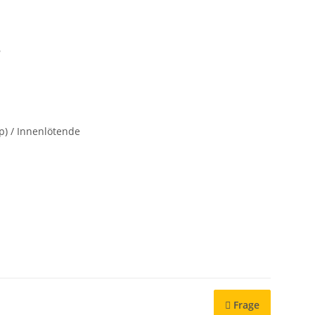
6
p) / Innenlötende
Frage