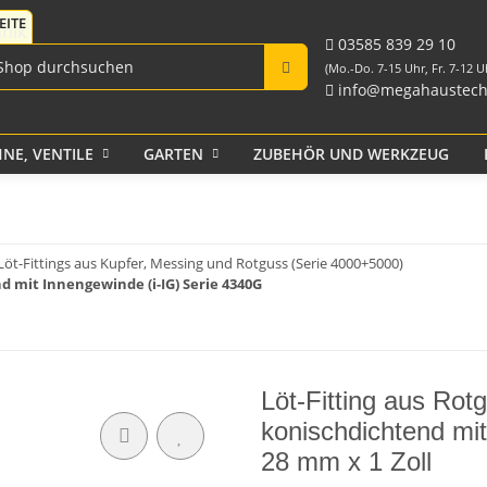
Fittings für PE-Rohr
Tank-Durchführungen
aus PP und Rohr
schwarz
Verschraubungen
03585 839 29 10
(Mo.-Do. 7-15 Uhr, Fr. 7-12 U
info@megahaustech
NE, VENTILE
GARTEN
ZUBEHÖR UND WERKZEUG
Klebeband
Löt-Fittings aus Kupfer, Messing und Rotguss (Serie 4000+5000)
d mit Innengewinde (i-IG) Serie 4340G
Löt-Fitting aus Ro
konischdichtend mi
28 mm x 1 Zoll