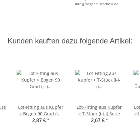
info@megahaustechnik.de
Kunden kauften dazu folgende Artikel:
uss
Löt-Fitting aus Kupfer
Löt-Fitting aus Kupfer
Lö
g
> Bogen 90 Grad (i-i)
> T-Stück (i-i-i) Serie
> 
it
Serie 5002A 28 mm
5130 28 mm
I
2,87 €
*
2,67 €
*
G)
Se
x 1