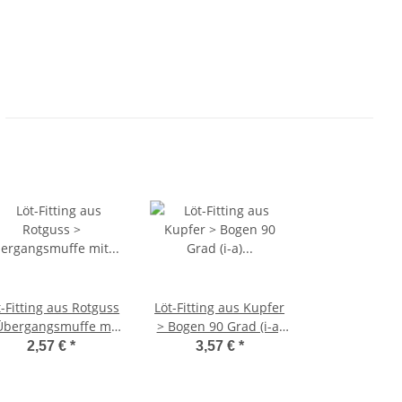
t-Fitting aus Rotguss
Löt-Fitting aus Kupfer
Übergangsmuffe mit
> Bogen 90 Grad (i-a)
nnengewinde (i-IG)
Serie 5001A 28 mm
2,57 €
*
3,57 €
*
rie 4270G 28 mm x 1
Zoll