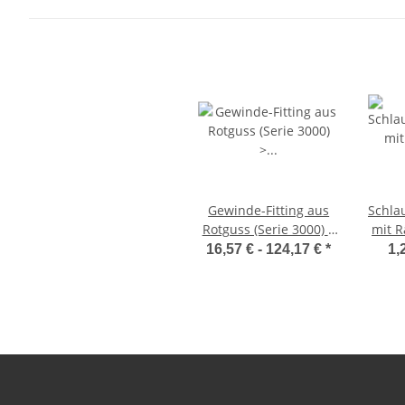
Gewinde-Fitting aus
Schla
Rotguss (Serie 3000) >
mit R
Verschraubung flach
Mess
16,57 € -
124,17 €
*
1,
dichtend mit
Innengewinde und
Außengewinde
Nr.3331 (IG-AG)