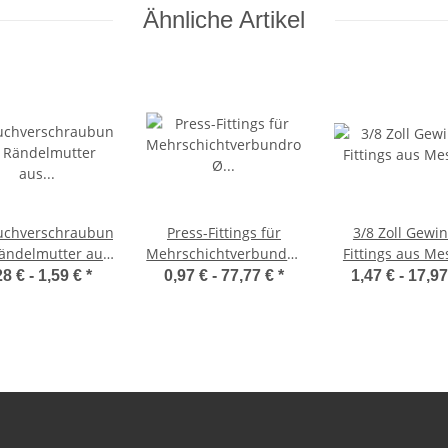
Ähnliche Artikel
uchverschraubung
Press-Fittings für
3/8 Zoll Gewi
ändelmutter aus
Mehrschichtverbundrohr
Fittings aus Me
ing(verchromt)
Ø 16,0 x 2,0 mm
28 € -
1,59 €
*
0,97 € -
77,77 €
*
1,47 € -
17,9