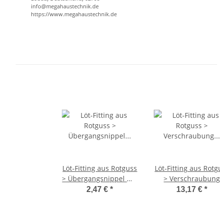
info@megahaustechnik.de
https://www.megahaustechnik.de
Löt-Fitting aus Rotguss
Löt-Fitting aus Rotg
> Übergangsnippel mit
> Verschraubun
Außengewinde (i-AG)
konischdichtend m
2,47 €
*
13,17 €
*
Serie 4243G 28 mm x 1
Außengewinde (i-A
Zoll
Serie 4341G 28 mm 
Zoll